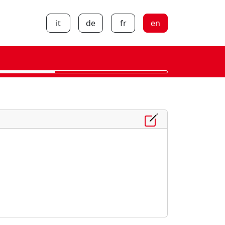
it
de
fr
en