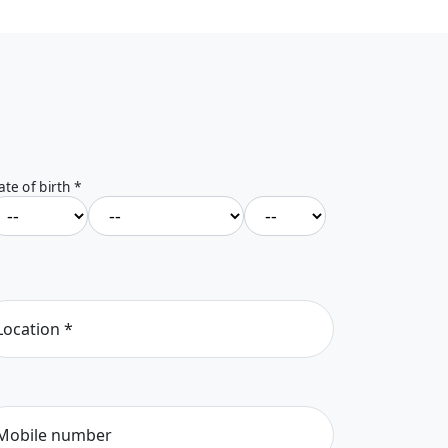
ate of birth
*
Location
*
Mobile number